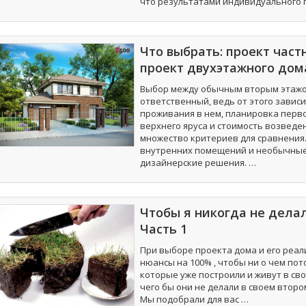
что результатами индивидуального
Что выбрать: проект част
проект двухэтажного дом
Выбор между обычным вторым этажо
ответственный, ведь от этого завис
проживания в нем, планировка перво
верхнего яруса и стоимость возведе
множество критериев для сравнения
внутренних помещений и необычные
дизайнерские решения. …
Чтобы я никогда не дела
Часть 1
При выборе проекта дома и его реал
нюансы на 100% , чтобы ни о чем пот
которые уже построили и живут в св
чего бы они не делали в своем второ
Мы подобрали для вас …