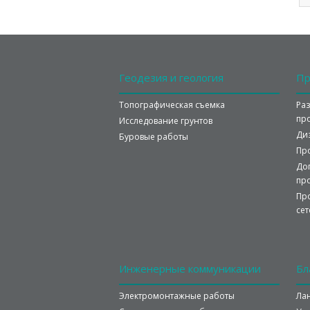
Геодезия
и геология
Пр
Топографическая съемка
Ра
пр
Исследование грунтов
Ди
Буровые работы
Пр
До
пр
Пр
сет
Инженерные
коммуникации
Бл
Электромонтажные работы
Ла