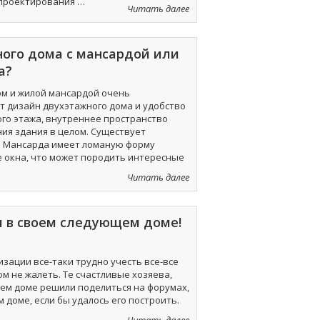
 проектирования …
«Как
Читать далее
создать
индивидуальный
проект
ного дома с мансардой или
коттеджа:
а?
пошаговая
инструкция»
м и жилой мансардой очень
ит дизайн двухэтажного дома и удобство
го этажа, внутреннее пространство
ния здания в целом. Существует
. Мансарда имеет ломаную форму
 окна, что может породить интересные
«Что
Читать далее
выбрать:
проект
частного
л в своем следующем доме!
дома
с
мансардой
изации все-таки трудно учесть все-все
или
ом не жалеть. Те счастливые хозяева,
проект
оем доме решили поделиться на форумах,
двухэтажного
м доме, если бы удалось его построить.
дома?»
«Чтобы