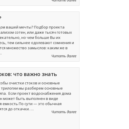
Читать далее
я
никогда
не
?
делал
в
 дом вашей мечты? Подбор проекта
своем
лизом сотен, или даже тысяч готовых
следующем
лекательно, но чем больше Вы их
доме!
сь, тем сильнее одолевают сомнения и
Часть
тся множество замыслов: каким же в
1»
…
«Как
Читать далее
выбрать
проект
дома?»
ков: что важно знать
собы очистки стоков и основные
и трилогии мы разберем основные
ипа. Если проект водоснабжения дома
он может быть выполнен в виде
 емкость По сути — это обычная
ятся до откачки. …
«Механическая
Читать далее
очистка
стоков:
что