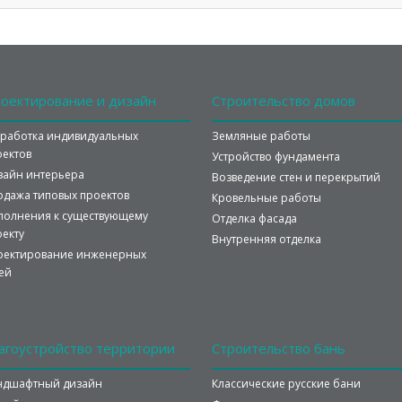
оектирование
и дизайн
Строительство
домов
зработка индивидуальных
Земляные работы
оектов
Устройство фундамента
зайн интерьера
Возведение стен и перекрытий
одажа типовых проектов
Кровельные работы
полнения к существующему
Отделка фасада
оекту
Внутренняя отделка
оектирование инженерных
ей
агоустройство
территории
Строительство
бань
ндшафтный дизайн
Классические русские бани