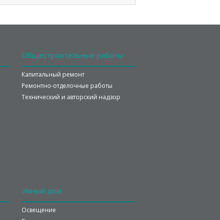
важно
знать»
Общестроительные
работы
Капитальный ремонт
Ремонтно-отделочные работы
Технический и авторский надзор
Умный
дом
Освещение